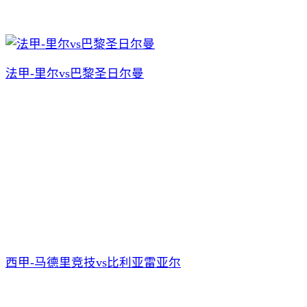
法甲-里尔vs巴黎圣日尔曼
西甲-马德里竞技vs比利亚雷亚尔