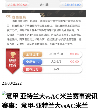
21/08/2222
赛事：意甲-亚特兰大vsAC米兰