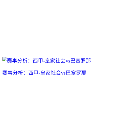
赛事分析：西甲-皇家社会vs巴塞罗那